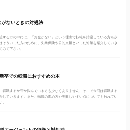
金がないときの対処法
望する方の中には、「お金がない」という理由で転職を躊躇している方も少
はそういった方のために、失業保険や公的支援といった対策を紹介していき
てみて下さい。
二新卒での転職におすすめの本
、転職するか否か悩んでいる方も少なくありません。そこで今回は転職する
介していきます。また、転職の進め方や失敗しやすい点についても触れてい
い。
転職エージェントの特徴と対処法