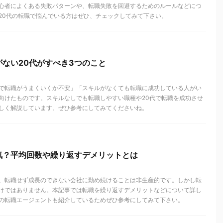
心者によくある失敗パターンや、転職失敗を回避するためのルールなどにつ
20代の転職で悩んでいる方はぜひ、チェックしてみて下さい。
ない20代がすべき3つのこと
で転職がうまくいくか不安」「スキルがなくても転職に成功している人がい
向けたものです。スキルなしでも転職しやすい職種や20代で転職を成功させ
しく解説しています。ぜひ参考にしてみてくださいね。
気？平均回数や繰り返すデメリットとは
、転職せず成長のできない会社に勤め続けることは非生産的です。しかし転
けではありません。本記事では転職を繰り返すデメリットなどについて詳し
の転職エージェントも紹介しているためぜひ参考にしてみて下さい。