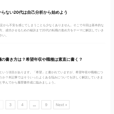
からない20代は自己分析から始めよう
不足から不安を感じてしまうことも少なくありません。そこで今回は基本的な
方、成功させるための秘訣まで20代の転職の進め方をテーマに解説していき
さい。
欄の書き方は？希望年収や職種は素直に書く？
という項目があります。「希望」と書かれていますが、希望年収や職種につ
うか？本記事ではそういったよくある悩みについてを詳しく解説していきま
と学んでから履歴書作成に臨みましょう。
3
4
…
9
Next »