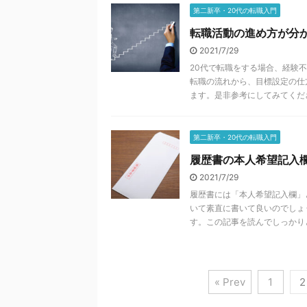
第二新卒・20代の転職入門
転職活動の進め方が分
2021/7/29
20代で転職をする場合、経験
転職の流れから、目標設定の仕
ます。是非参考にしてみてくだ
第二新卒・20代の転職入門
履歴書の本人希望記入
2021/7/29
履歴書には「本人希望記入欄」
いて素直に書いて良いのでしょ
す。この記事を読んでしっかり
« Prev
1
2