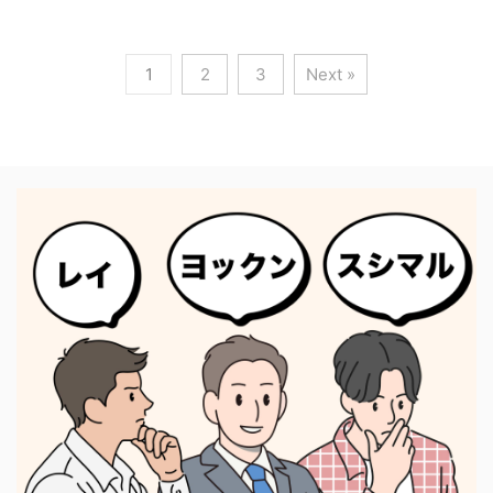
1
2
3
Next »